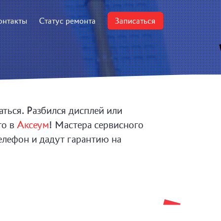
онтакты
Статус ремонта
Записаться
ться. Разбился дисплей или
го в
Аксеум
! Мастера сервисного
елефон и дадут гарантию на