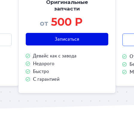
Оригинальные
запчасти
500 Р
от
Записаться
Девайс как с завода
О
Недорого
Б
Быстро
М
С гарантией