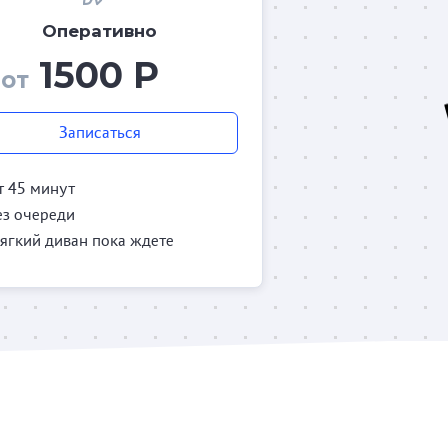
Оперативно
1500 Р
от
Записаться
т 45 минут
ез очереди
ягкий диван пока ждете