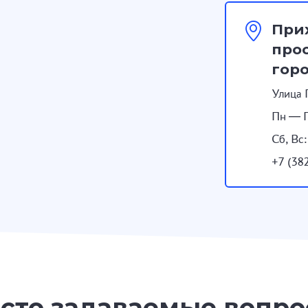
При
прос
гор
Улица 
Пн — П
Сб, Вс
+7 (38
сто задаваемые вопр