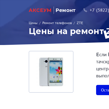
АКСЕУМ
Ремонт
+7 (3822
Цены
/
Ремонт телефонов
/
ZTE
Цены на ремонт Z
Если 
тачск
центр
выпол
Оста