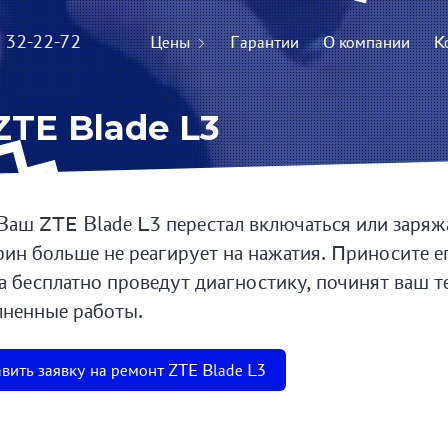
) 32-22-72
Цены
Гарантии
О компании
К
TE Blade L3
Ваш ZTE Blade L3 перестал включаться или заряжа
рин больше не реагирует на нажатия. Приносите е
а бесплатно проведут диагностику, починят ваш т
ненные работы.
вить заявку на ремонт ZTE Blade L3