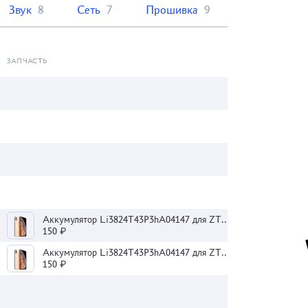
Звук
8
Сеть
7
Прошивка
9
ЗАПЧАСТЬ
Аккумулятор Li3824T43P3hA04147 для ZTE V993W/Blade HN
150 ₽
Аккумулятор Li3824T43P3hA04147 для ZTE V993W/Blade HN
150 ₽