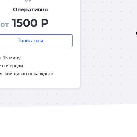
Оперативно
1500 Р
от
Записаться
т 45 минут
ез очереди
ягкий диван пока ждете