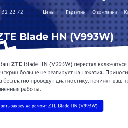
) 32-22-72
Цены
Гарантии
О компании
К
ZTE Blade HN (V993W)
Ваш ZTE Blade HN (V993W) перестал включаться и
ачскрин больше не реагирует на нажатия. Приноси
а бесплатно проведут диагностику, починят ваш т
ненные работы.
вить заявку на ремонт ZTE Blade HN (V993W)