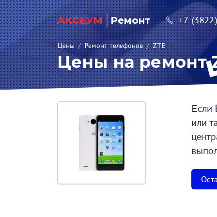
АКСЕУМ
Ремонт
+7 (3822
Цены
/
Ремонт телефонов
/
ZTE
Цены на ремонт 
Если 
или т
центр
выпол
Оста