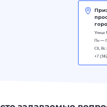
При
прос
гор
Улица 
Пн — П
Сб, Вс
+7 (38
сто задаваемые вопр