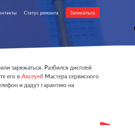
онтакты
Статус ремонта
Записаться
ли заряжаться. Разбился дисплей
те его в
Аксеум
! Мастера сервисного
елефон и дадут гарантию на