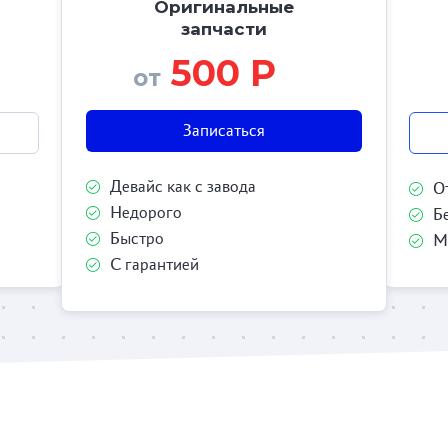
Оригинальные
запчасти
500 Р
от
Записаться
Девайс как с завода
О
Недорого
Б
Быстро
М
С гарантией