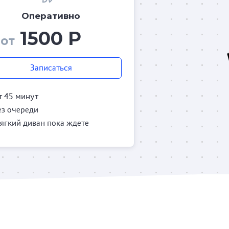
Оперативно
1500 Р
от
Записаться
т 45 минут
ез очереди
ягкий диван пока ждете