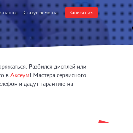
онтакты
Статус ремонта
Записаться
аряжаться. Разбился дисплей или
го в
Аксеум
! Мастера сервисного
елефон и дадут гарантию на