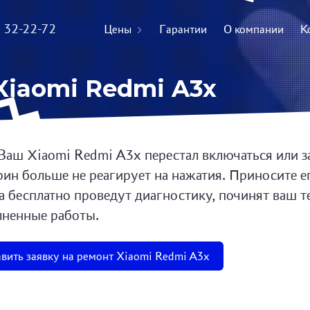
) 32-22-72
Цены
Гарантии
О компании
К
Xiaomi Redmi A3x
Ваш Xiaomi Redmi A3x перестал включаться или з
рин больше не реагирует на нажатия. Приносите е
а бесплатно проведут диагностику, починят ваш т
ненные работы.
вить заявку на ремонт Xiaomi Redmi A3x