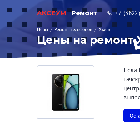
АКСЕУМ
Ремонт
+7 (3822
Цены
/
Ремонт телефонов
/
Xiaomi
Цены на ремонт 
Если 
тачск
центр
выпол
Оста