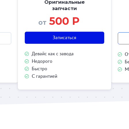
Оригинальные
запчасти
500 Р
от
Записаться
Девайс как с завода
О
Недорого
Б
Быстро
М
С гарантией