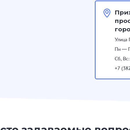
При
прос
гор
Улица 
Пн — П
Сб, Вс
+7 (38
сто задаваемые вопр