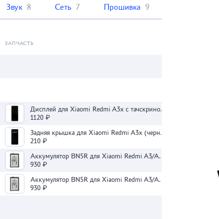
Звук
8
Сеть
7
Прошивка
9
ЗАПЧАСТЬ
Дисплей для Xiaomi Redmi A3x с тачскрином (черный) - Оригинал
1120 ₽
Задняя крышка для Xiaomi Redmi A3x (черная)
210 ₽
Аккумулятор BN5R для Xiaomi Redmi A3/A3x/Poco C61 - Премиум
930 ₽
Аккумулятор BN5R для Xiaomi Redmi A3/A3x/Poco C61 - Премиум
930 ₽