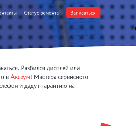
онтакты
Статус ремонта
Записаться
жаться. Разбился дисплей или
го в
Аксеум
! Мастера сервисного
елефон и дадут гарантию на