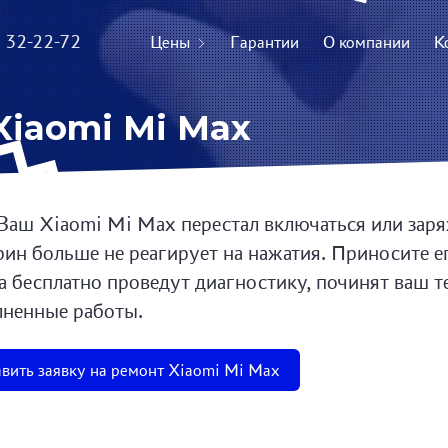
) 32-22-72
Цены
Гарантии
О компании
К
Xiaomi Mi Max
Ваш Xiaomi Mi Max перестал включаться или заря
рин больше не реагирует на нажатия. Приносите е
а бесплатно проведут диагностику, починят ваш т
ненные работы.
вить заявку на ремонт Xiaomi Mi Max