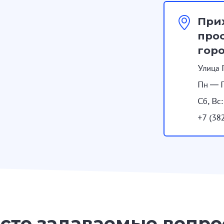
При
прос
гор
Улица 
Пн — П
Сб, Вс
+7 (38
сто задаваемые вопр