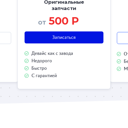
Оригинальные
запчасти
500 Р
от
Записаться
Девайс как с завода
О
Недорого
Б
Быстро
М
С гарантией