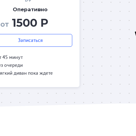
Оперативно
1500 Р
от
Записаться
т 45 минут
ез очереди
ягкий диван пока ждете