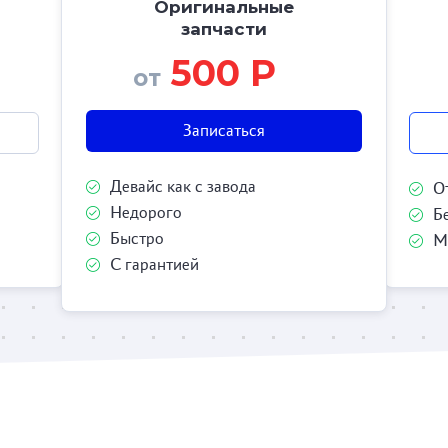
Оригинальные
запчасти
500 Р
от
Записаться
Девайс как с завода
О
Недорого
Б
Быстро
М
С гарантией