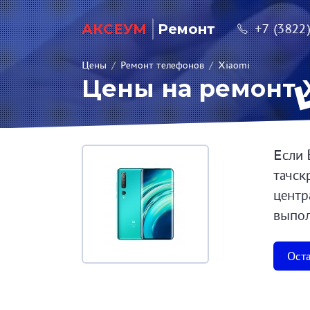
АКСЕУМ
Ремонт
+7 (3822
Цены
/
Ремонт телефонов
/
Xiaomi
Цены на ремонт X
Если 
тачск
центр
выпол
Оста