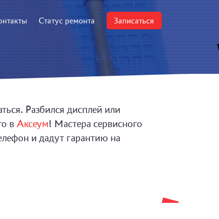
онтакты
Статус ремонта
Записаться
ться. Разбился дисплей или
го в
Аксеум
! Мастера сервисного
елефон и дадут гарантию на