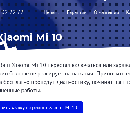
) 32-22-72
Цены
Гарантии
О компании
К
iaomi Mi 10
Ваш Xiaomi Mi 10 перестал включаться или заряжа
рин больше не реагирует на нажатия. Приносите е
а бесплатно проведут диагностику, починят ваш т
ненные работы.
вить заявку на ремонт Xiaomi Mi 10