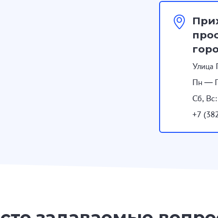
При
прос
гор
Улица 
Пн — П
Сб, Вс
+7 (38
сто задаваемые вопр