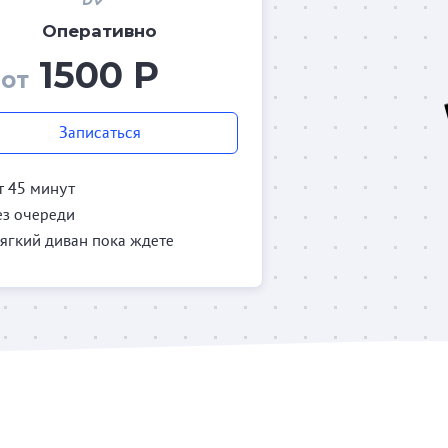
Оперативно
1500 Р
от
Записаться
т 45 минут
ез очереди
ягкий диван пока ждете