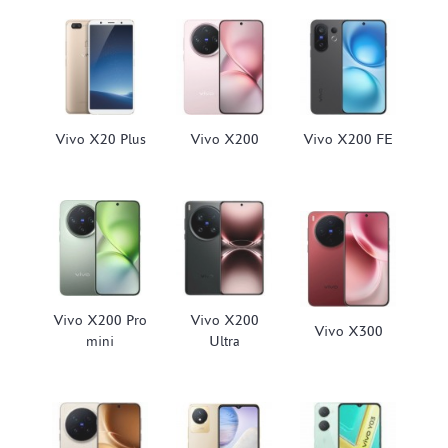
Vivo X20 Plus
Vivo X200
Vivo X200 FE
Vivo X200 Pro
Vivo X200
Vivo X300
mini
Ultra