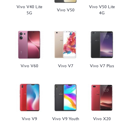
Vivo V40 Lite
Vivo V50 Lite
Vivo V50
5G
4G
Vivo V60
Vivo V7
Vivo V7 Plus
Vivo V9
Vivo V9 Youth
Vivo X20