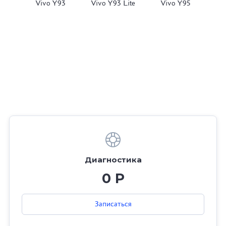
Vivo Y93
Vivo Y93 Lite
Vivo Y95
Диагностика
0 Р
Записаться