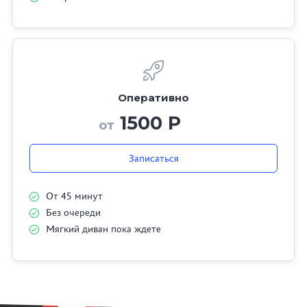
Оперативно
1500 Р
от
Записаться
От 45 минут
Без очереди
Мягкий диван пока ждете