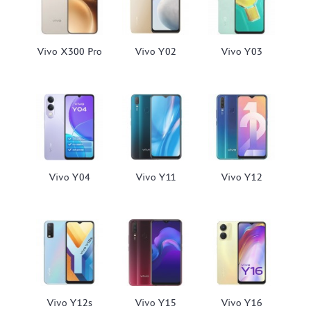
Vivo X300 Pro
Vivo Y02
Vivo Y03
Vivo Y04
Vivo Y11
Vivo Y12
Vivo Y12s
Vivo Y15
Vivo Y16