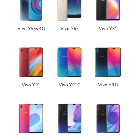
Vivo Y53s 4G
Vivo Y65
Vivo Y81
Vivo Y91
Vivo Y91C
Vivo Y91i