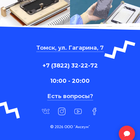
Томск, ул. Гагарина, 7
+7 (3822) 32-22-72
10:00 - 20:00
Есть вопросы?
© 2026 ООО "Аксеум"