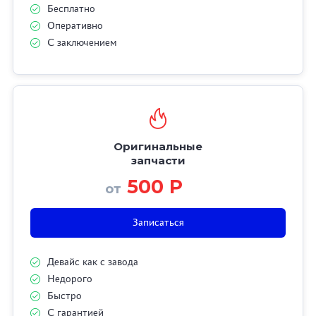
Бесплатно
Оперативно
С заключением
Оригинальные
запчасти
500 Р
от
Записаться
Девайс как с завода
Недорого
Быстро
С гарантией