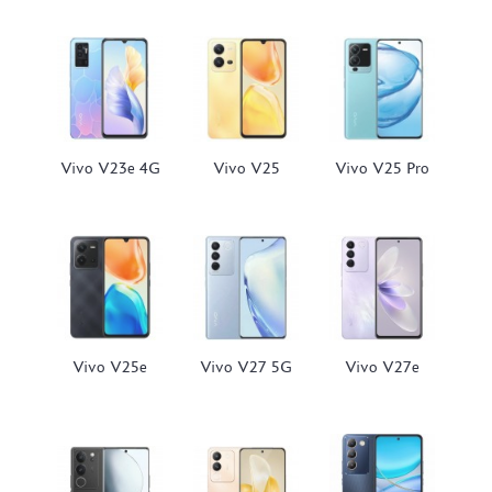
Vivo V23e 4G
Vivo V25
Vivo V25 Pro
Vivo V25e
Vivo V27 5G
Vivo V27e