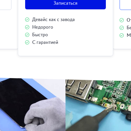
Записаться
Девайс как с завода
О
Недорого
Б
Быстро
М
С гарантией