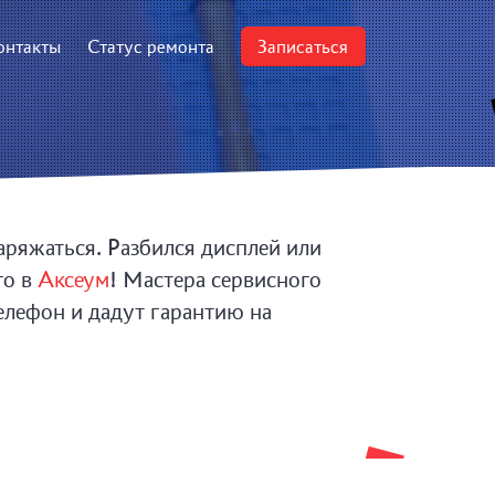
онтакты
Статус ремонта
Записаться
аряжаться. Разбился дисплей или
го в
Аксеум
! Мастера сервисного
елефон и дадут гарантию на