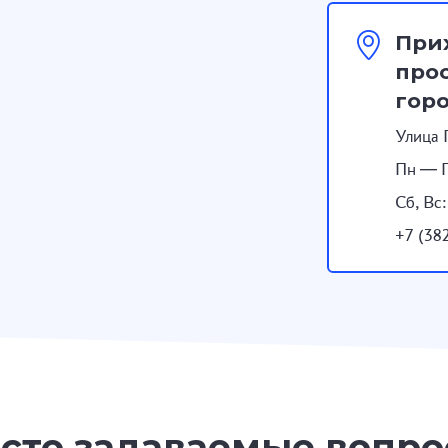
При
прос
гор
Улица 
Пн — П
Сб, Вс
+7 (38
сто задаваемые вопр