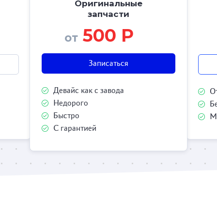
Оригинальные
запчасти
500 Р
от
Записаться
Девайс как с завода
О
Недорого
Б
Быстро
М
С гарантией