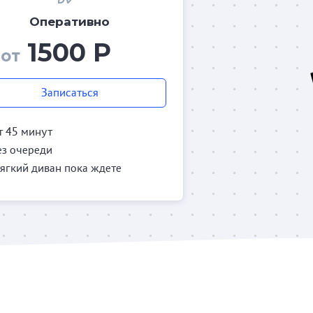
Оперативно
1500 Р
от
Записаться
т 45 минут
ез очереди
ягкий диван пока ждете