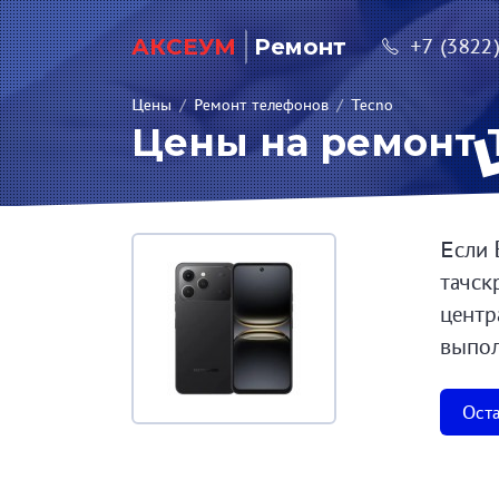
АКСЕУМ
Ремонт
+7 (3822
Цены
/
Ремонт телефонов
/
Tecno
Цены на ремонт T
Если 
тачск
центр
выпол
Оста