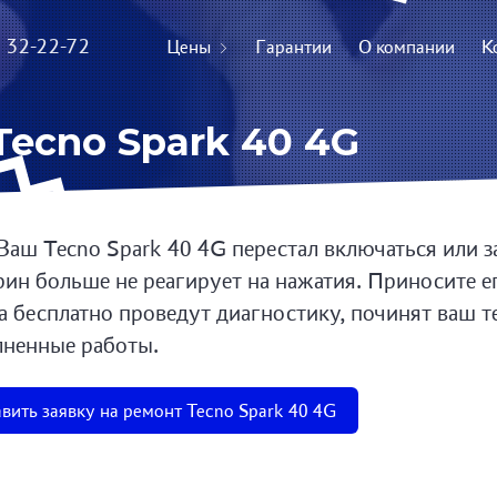
) 32-22-72
Цены
Гарантии
О компании
К
ecno Spark 40 4G
Ваш Tecno Spark 40 4G перестал включаться или з
рин больше не реагирует на нажатия. Приносите е
а бесплатно проведут диагностику, починят ваш т
ненные работы.
вить заявку на ремонт Tecno Spark 40 4G