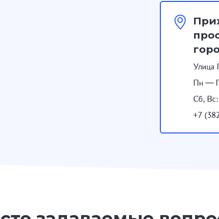
При
прос
гор
Улица 
Пн — П
Сб, Вс
+7 (38
сто задаваемые вопр