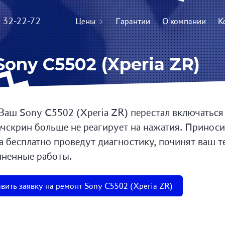
) 32-22-72
Цены
Гарантии
О компании
К
ony C5502 (Xperia ZR)
Ваш Sony C5502 (Xperia ZR) перестал включаться 
ачскрин больше не реагирует на нажатия. Приноси
а бесплатно проведут диагностику, починят ваш т
ненные работы.
вить заявку на ремонт Sony C5502 (Xperia ZR)