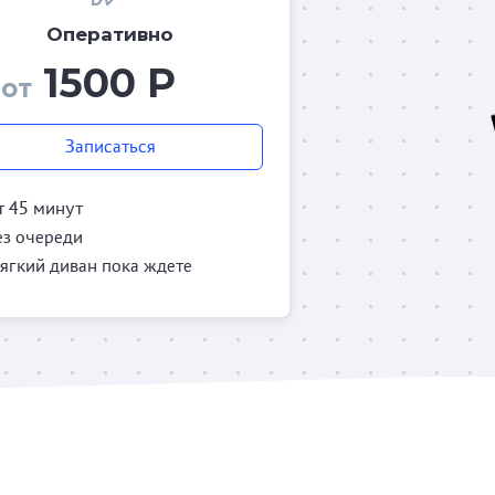
Оперативно
1500 Р
от
Записаться
т 45 минут
ез очереди
ягкий диван пока ждете