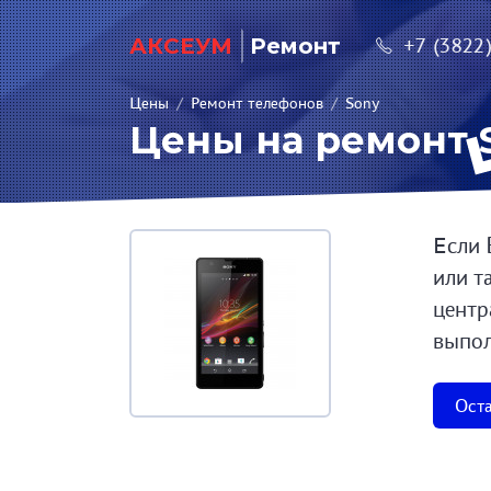
АКСЕУМ
Ремонт
+7 (3822
Цены
/
Ремонт телефонов
/
Sony
Цены на ремонт S
Если 
или т
центр
выпол
Оста