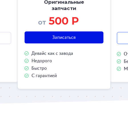
Оригинальные
запчасти
500 Р
от
Записаться
Девайс как с завода
О
Недорого
Б
Быстро
М
С гарантией