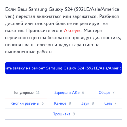
Если Ваш Samsung Galaxy S24 (S921E/Asia/America
ver.) перестал включаться или заряжаться. Разбился
дисплей или тачскрин больше не реагирует на
нажатия. Приносите его в
Аксеум
! Мастера
сервисного центра бесплатно проведут диагностику,
починят ваш телефон и дадут гарантию на
выполненные работы.
тавить заявку на ремонт Samsung Galaxy S24 (S921E/Asia/America ve
Популярные
11
Зарядка и АКБ
6
Общее
7
Кнопки разъемы
6
Камера
8
Звук
8
Сеть
7
Прошивка
9