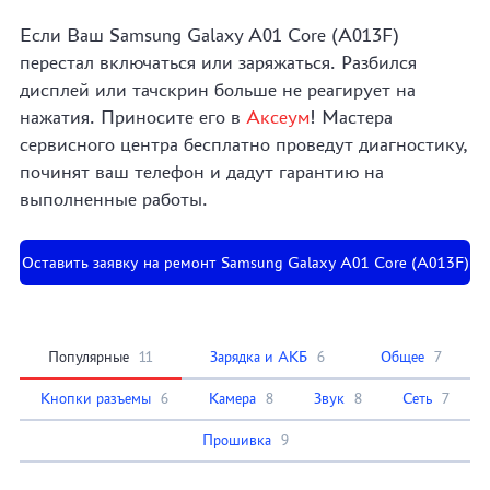
Если Ваш Samsung Galaxy A01 Core (A013F)
перестал включаться или заряжаться. Разбился
дисплей или тачскрин больше не реагирует на
нажатия. Приносите его в
Аксеум
! Мастера
сервисного центра бесплатно проведут диагностику,
починят ваш телефон и дадут гарантию на
выполненные работы.
Оставить заявку на ремонт Samsung Galaxy A01 Core (A013F)
Популярные
11
Зарядка и АКБ
6
Общее
7
Кнопки разъемы
6
Камера
8
Звук
8
Сеть
7
Прошивка
9