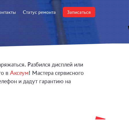
онтакты
Статус ремонта
Записаться
аряжаться. Разбился дисплей или
го в
Аксеум
! Мастера сервисного
елефон и дадут гарантию на