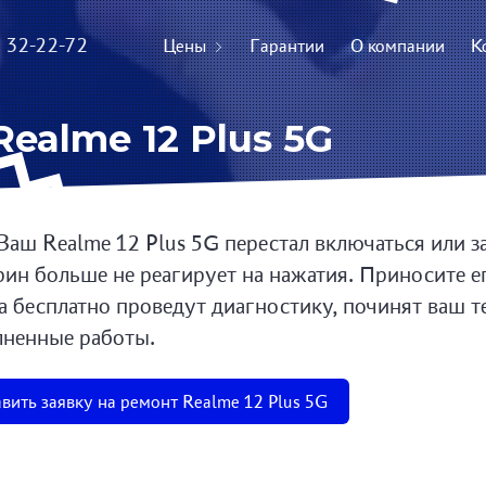
) 32-22-72
Цены
Гарантии
О компании
К
ealme 12 Plus 5G
Ваш Realme 12 Plus 5G перестал включаться или з
рин больше не реагирует на нажатия. Приносите е
а бесплатно проведут диагностику, починят ваш т
ненные работы.
вить заявку на ремонт Realme 12 Plus 5G