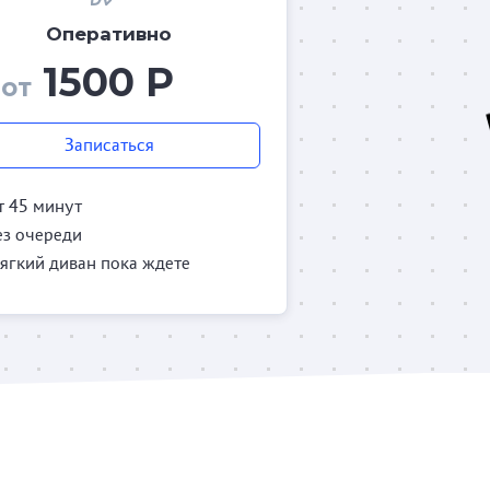
Оперативно
1500 Р
от
Записаться
т 45 минут
ез очереди
ягкий диван пока ждете