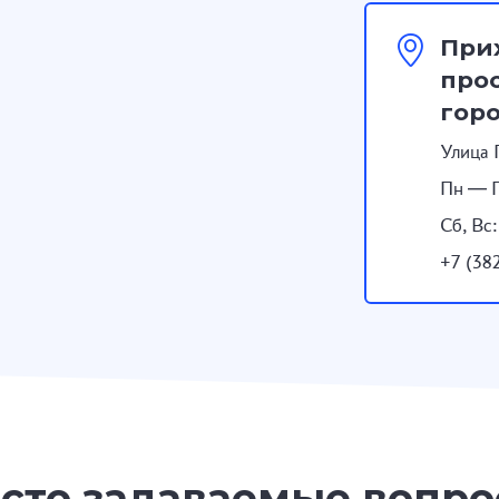
При
прос
гор
Улица 
Пн — П
Сб, Вс
+7 (38
сто задаваемые вопр