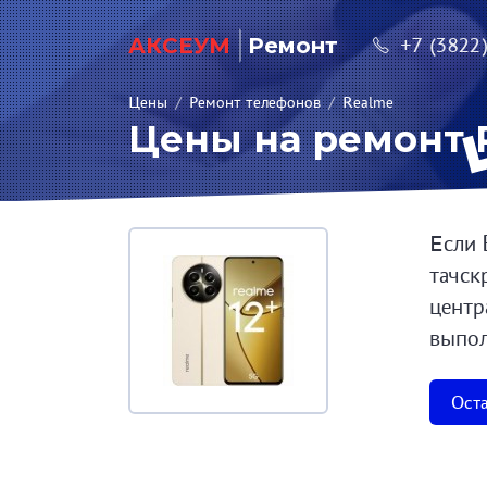
АКСЕУМ
Ремонт
+7 (3822
Цены
/
Ремонт телефонов
/
Realme
Цены на ремонт R
Если 
тачск
центр
выпол
Оста