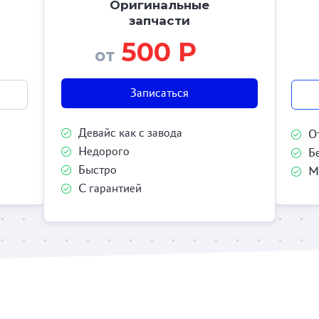
Оригинальные
запчасти
500 Р
от
Записаться
Девайс как с завода
О
Недорого
Б
Быстро
М
С гарантией