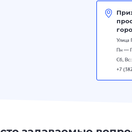
При
прос
гор
Улица 
Пн — П
Сб, Вс
+7 (38
сто задаваемые вопр