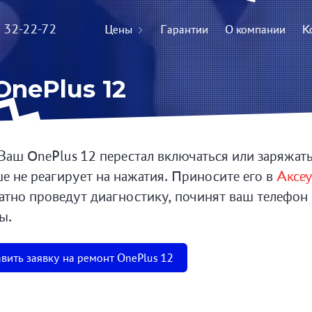
) 32-22-72
Цены
Гарантии
О компании
К
nePlus 12
Ваш OnePlus 12 перестал включаться или заряжать
е не реагирует на нажатия. Приносите его в
Аксе
атно проведут диагностику, починят ваш телефон
ы.
вить заявку на ремонт OnePlus 12