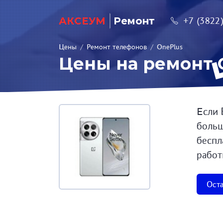
АКСЕУМ
Ремонт
+7 (3822
Цены
/
Ремонт телефонов
/
OnePlus
Цены на ремонт O
Если 
больш
беспл
работ
Оста