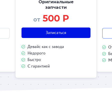
Оригинальные
запчасти
500 Р
от
Записаться
Девайс как с завода
О
Недорого
Б
Быстро
М
С гарантией