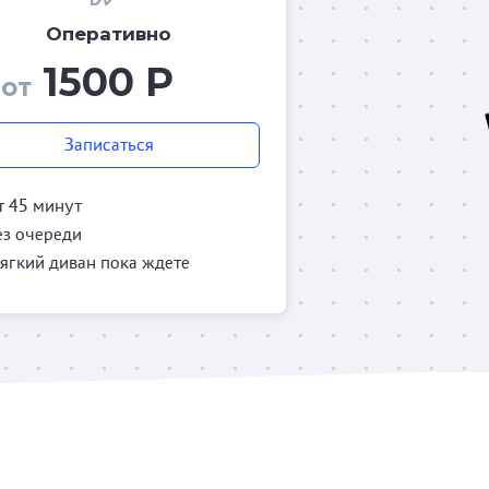
Оперативно
1500 Р
от
Записаться
т 45 минут
ез очереди
ягкий диван пока ждете