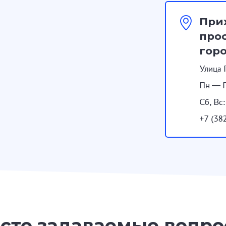
При
прос
гор
Улица 
Пн — П
Сб, Вс
+7 (38
сто задаваемые вопр