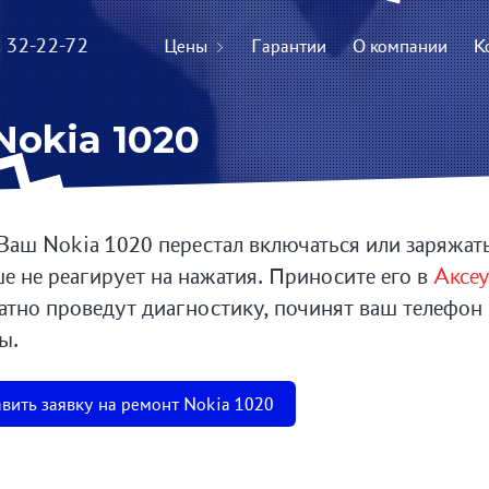
) 32-22-72
Цены
Гарантии
О компании
К
okia 1020
Ваш Nokia 1020 перестал включаться или заряжать
е не реагирует на нажатия. Приносите его в
Аксе
атно проведут диагностику, починят ваш телефон
ы.
вить заявку на ремонт Nokia 1020