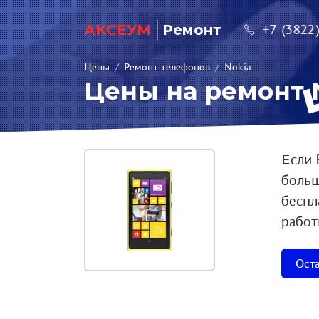
АКСЕУМ
Ремонт
+7 (3822
Цены
/
Ремонт телефонов
/
Nokia
Цены на ремонт N
Если 
больш
беспл
работ
Оста