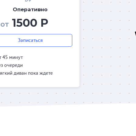
Оперативно
1500 Р
от
Записаться
т 45 минут
ез очереди
ягкий диван пока ждете