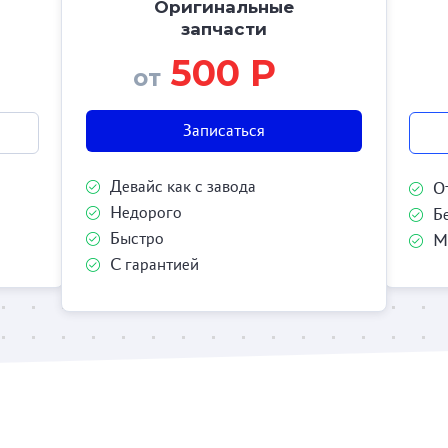
Оригинальные
запчасти
500 Р
от
Записаться
Девайс как с завода
О
Недорого
Б
Быстро
М
С гарантией