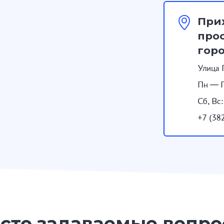
При
прос
гор
Улица 
Пн — П
Сб, Вс
+7 (38
сто задаваемые вопр