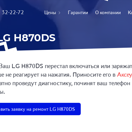
) 32-22-72
Цены
Гарантии
О компании
К
LG H870DS
Ваш LG H870DS перестал включаться или заряжать
е не реагирует на нажатия. Приносите его в
Аксе
атно проведут диагностику, починят ваш телефон
ы.
вить заявку на ремонт LG H870DS