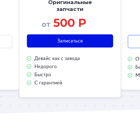
Оригинальные
запчасти
500 Р
от
Записаться
Девайс как с завода
О
Недорого
Б
Быстро
М
С гарантией