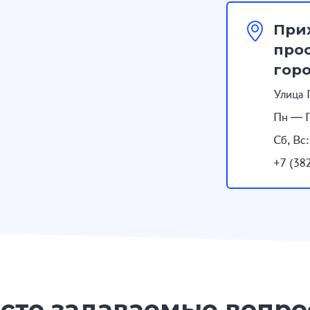
При
прос
гор
Улица 
Пн — П
Сб, Вс
+7 (38
сто задаваемые вопр