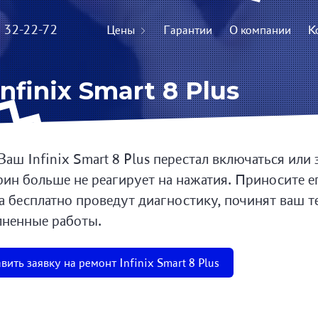
) 32-22-72
Цены
Гарантии
О компании
К
finix Smart 8 Plus
Ваш Infinix Smart 8 Plus перестал включаться или
рин больше не реагирует на нажатия. Приносите е
а бесплатно проведут диагностику, починят ваш т
ненные работы.
вить заявку на ремонт Infinix Smart 8 Plus