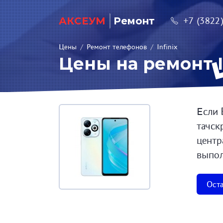
АКСЕУМ
Ремонт
+7 (3822
Цены
/
Ремонт телефонов
/
Infinix
Цены на ремонт In
Если 
тачск
центр
выпол
Оста