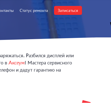
онтакты
Статус ремонта
Записаться
 заряжаться. Разбился дисплей или
го в
Аксеум
! Мастера сервисного
елефон и дадут гарантию на