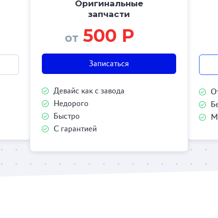
Оригинальные
запчасти
500 Р
от
Записаться
Девайс как с завода
О
Недорого
Б
Быстро
М
С гарантией