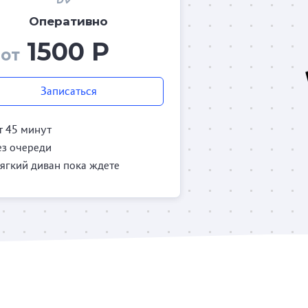
Оперативно
1500 Р
от
Записаться
т 45 минут
ез очереди
ягкий диван пока ждете