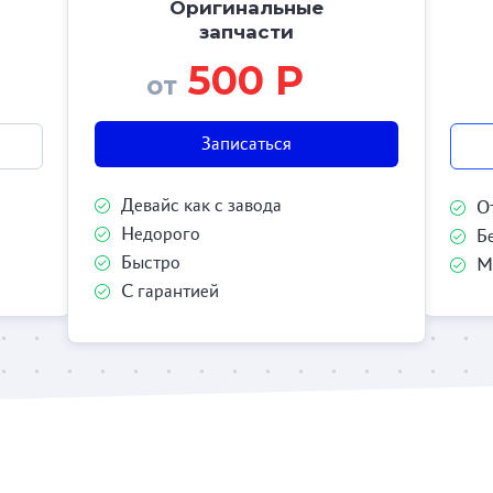
Оригинальные
запчасти
500 Р
от
Записаться
Девайс как с завода
О
Недорого
Б
Быстро
М
С гарантией