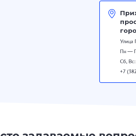
При
прос
гор
Улица 
Пн — П
Сб, Вс
+7 (38
сто задаваемые вопр