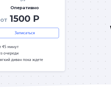
Оперативно
1500 Р
от
Записаться
т 45 минут
ез очереди
ягкий диван пока ждете