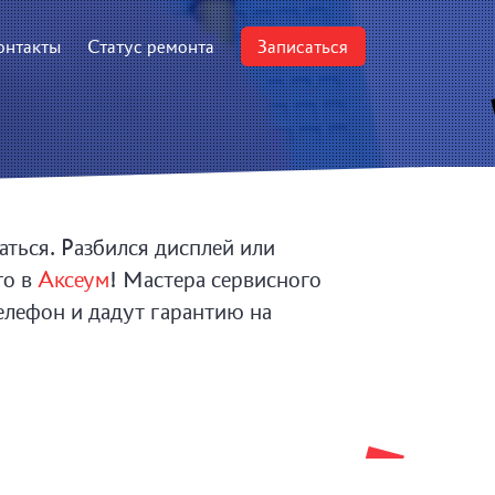
онтакты
Статус ремонта
Записаться
аться. Разбился дисплей или
го в
Аксеум
! Мастера сервисного
елефон и дадут гарантию на