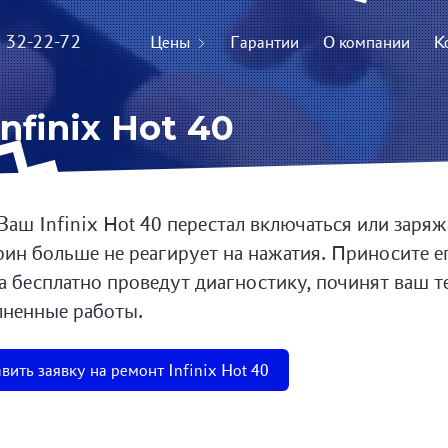
) 32-22-72
Цены
Гарантии
О компании
К
nfinix Hot 40
Ваш Infinix Hot 40 перестал включаться или заряж
рин больше не реагирует на нажатия. Приносите е
а бесплатно проведут диагностику, починят ваш т
ненные работы.
вить заявку на ремонт Infinix Hot 40