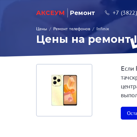
АКСЕУМ
Ремонт
+7 (3822
Цены
/
Ремонт телефонов
/
Infinix
Цены на ремонт I
Если 
тачск
центр
выпол
Оста