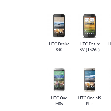
HTC Desire
HTC Desire
H
830
SV (T326e)
HTC One
HTC One M9
M8s
Plus