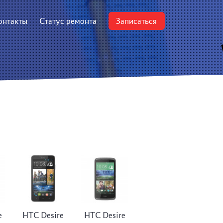
онтакты
Статус ремонта
Записаться
e
HTC Desire
HTC Desire