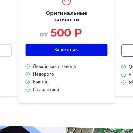
Оригинальные
запчасти
500 Р
от
Записаться
Девайс как с завода
О
Недорого
Б
Быстро
М
С гарантией