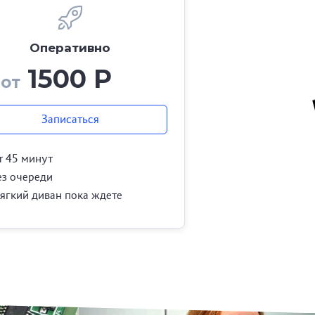
Оперативно
1500 Р
от
Записаться
т 45 минут
ез очереди
ягкий диван пока ждете