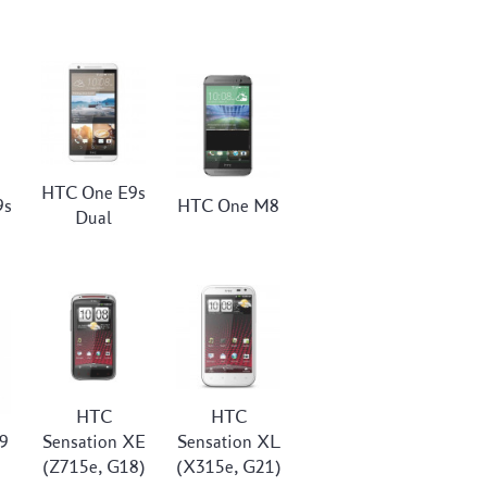
HTC One E9s
9s
HTC One M8
Dual
HTC
HTC
9
Sensation XE
Sensation XL
(Z715e, G18)
(X315e, G21)