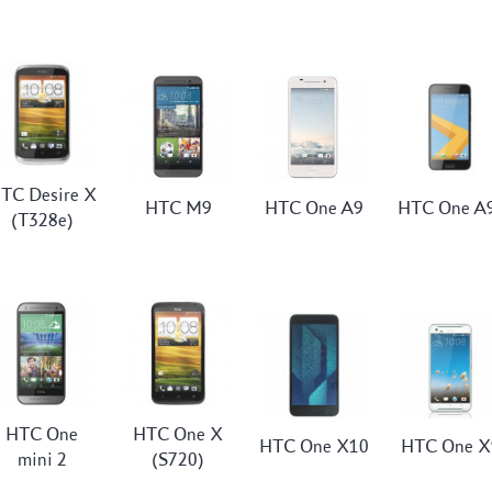
TC Desire X
HTC M9
HTC One A9
HTC One A
(T328e)
HTC One
HTC One X
HTC One X10
HTC One X
mini 2
(S720)