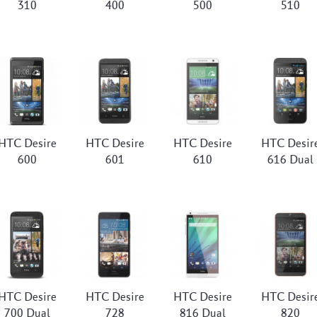
310
400
500
510
HTC Desire
HTC Desire
HTC Desire
HTC Desir
600
601
610
616 Dual
HTC Desire
HTC Desire
HTC Desire
HTC Desir
700 Dual
728
816 Dual
820