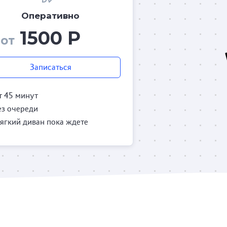
Оперативно
1500 Р
от
Записаться
т 45 минут
ез очереди
ягкий диван пока ждете