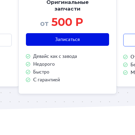
Оригинальные
запчасти
500 Р
от
Записаться
Девайс как с завода
О
Недорого
Б
Быстро
М
С гарантией