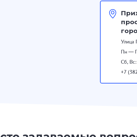
При
прос
гор
Улица 
Пн — П
Сб, Вс
+7 (38
сто задаваемые вопр