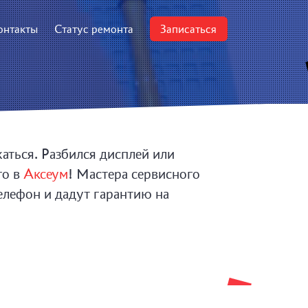
онтакты
Статус ремонта
Записаться
аться. Разбился дисплей или
го в
Аксеум
! Мастера сервисного
елефон и дадут гарантию на