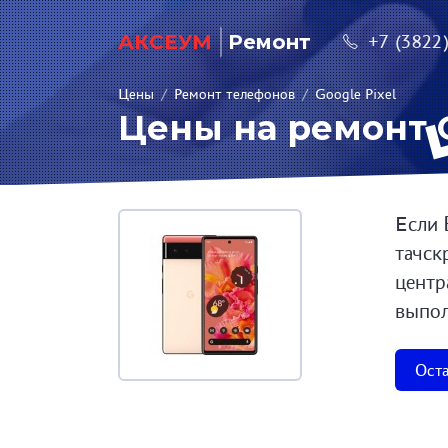
АКСЕУМ
Ремонт
+7 (3822
Цены
/
Ремонт телефонов
/
Google Pixel
Цены на ремонт G
Если 
тачск
центр
выпол
Оста