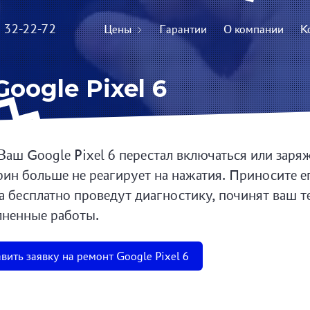
) 32-22-72
Цены
Гарантии
О компании
К
oogle Pixel 6
Ваш Google Pixel 6 перестал включаться или заряж
рин больше не реагирует на нажатия. Приносите е
а бесплатно проведут диагностику, починят ваш т
ненные работы.
вить заявку на ремонт Google Pixel 6