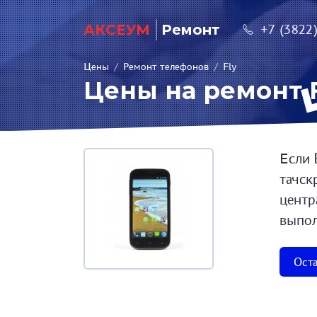
АКСЕУМ
Ремонт
+7 (3822
Цены
/
Ремонт телефонов
/
Fly
Цены на ремонт F
Если 
тачск
центр
выпол
Оста