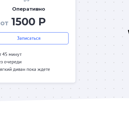
Оперативно
1500 Р
от
Записаться
т 45 минут
ез очереди
ягкий диван пока ждете