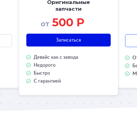
Оригинальные
запчасти
500 Р
от
Записаться
Девайс как с завода
О
Недорого
Б
Быстро
М
С гарантией