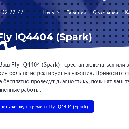
) 32-22-72
Цены
Гарантии
О компании
К
ly IQ4404 (Spark)
Ваш Fly IQ4404 (Spark) перестал включаться или 
рин больше не реагирует на нажатия. Приносите е
а бесплатно проведут диагностику, починят ваш т
ненные работы.
вить заявку на ремонт Fly IQ4404 (Spark)