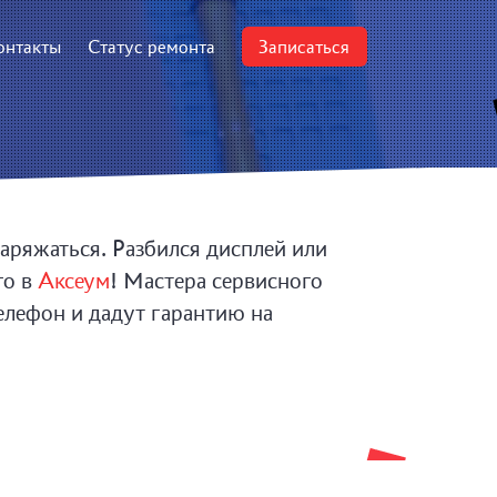
онтакты
Статус ремонта
Записаться
заряжаться. Разбился дисплей или
го в
Аксеум
! Мастера сервисного
елефон и дадут гарантию на