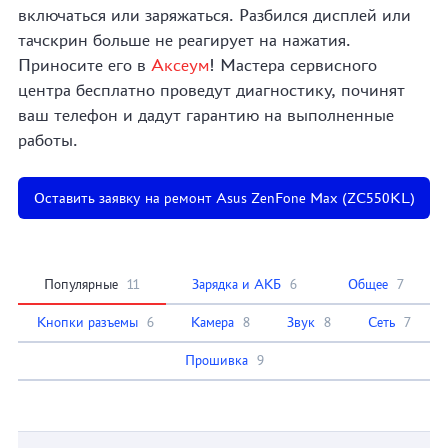
включаться или заряжаться. Разбился дисплей или
тачскрин больше не реагирует на нажатия.
Приносите его в
Аксеум
! Мастера сервисного
центра бесплатно проведут диагностику, починят
ваш телефон и дадут гарантию на выполненные
работы.
Оставить заявку на ремонт Asus ZenFone Max (ZC550KL)
Популярные
11
Зарядка и АКБ
6
Общее
7
Кнопки разъемы
6
Камера
8
Звук
8
Сеть
7
Прошивка
9