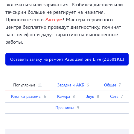
включаться или заряжаться. Разбился дисплей или
тачскрин больше не реагирует на нажатия.
Приносите его в
Аксеум
! Мастера сервисного
центра бесплатно проведут диагностику, починят
ваш телефон и дадут гарантию на выполненные
работы.
Оставить заявку на ремонт Asus ZenFone Live (ZB501KL)
Популярные
11
Зарядка и АКБ
6
Общее
7
Кнопки разъемы
6
Камера
8
Звук
8
Сеть
7
Прошивка
9