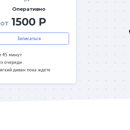
Оперативно
1500 Р
от
Записаться
т 45 минут
ез очереди
ягкий диван пока ждете