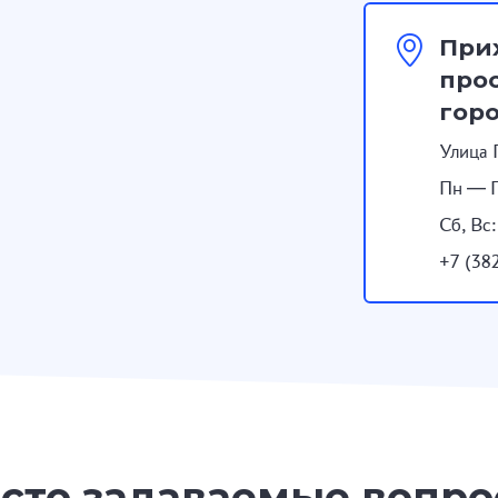
При
прос
гор
Улица 
Пн — П
Сб, Вс
+7 (38
сто задаваемые вопр