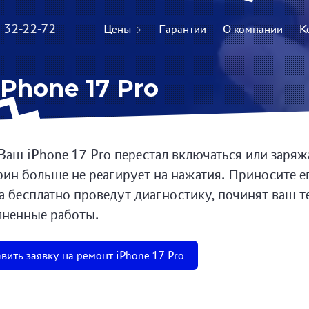
) 32-22-72
Цены
Гарантии
О компании
К
Phone 17 Pro
Ваш iPhone 17 Pro перестал включаться или заряж
рин больше не реагирует на нажатия. Приносите е
а бесплатно проведут диагностику, починят ваш т
ненные работы.
вить заявку на ремонт iPhone 17 Pro