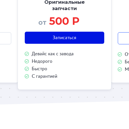
Оригинальные
запчасти
500 Р
от
Записаться
Девайс как с завода
О
Недорого
Б
Быстро
М
С гарантией