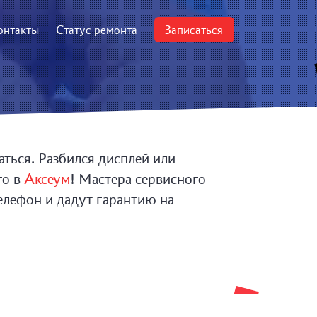
онтакты
Статус ремонта
Записаться
аться. Разбился дисплей или
го в
Аксеум
! Мастера сервисного
елефон и дадут гарантию на