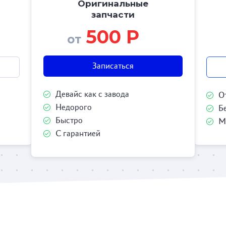
Оригинальные
запчасти
500 Р
от
Записаться
Девайс как с завода
О
Недорого
Б
Быстро
М
С гарантией