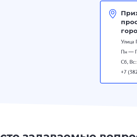
При
прос
гор
Улица 
Пн — П
Сб, Вс
+7 (38
сто задаваемые вопр