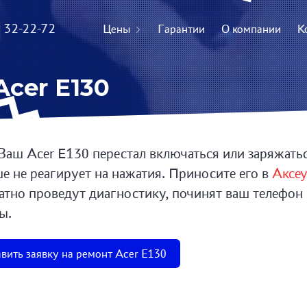
) 32-22-72
Цены
Гарантии
О компании
К
cer E130
Ваш Acer E130 перестал включаться или заряжатьс
е не реагирует на нажатия. Приносите его в
Аксе
атно проведут диагностику, починят ваш телефон
ы.
вить заявку на ремонт Acer E130