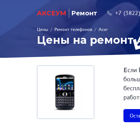
АКСЕУМ
Ремонт
+7 (3822
Цены
/
Ремонт телефонов
/
Acer
Цены на ремонт A
Если 
больш
беспл
работ
Оста