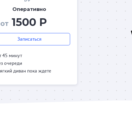
Оперативно
1500 Р
от
Записаться
т 45 минут
ез очереди
ягкий диван пока ждете