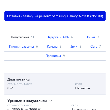
Оставить заявку на ремонт Samsung Galaxy Note 8 (N5100)
Популярные
11
Зарядка и АКБ
6
Общее
7
Кнопки разъемы
6
Камера
8
Звук
8
Сеть
7
Прошивка
9
Диагностика
0 ₽
На месте
Уронили в воду/залили
от 2500 ₽ до 3000 ₽
5 часов - сутки