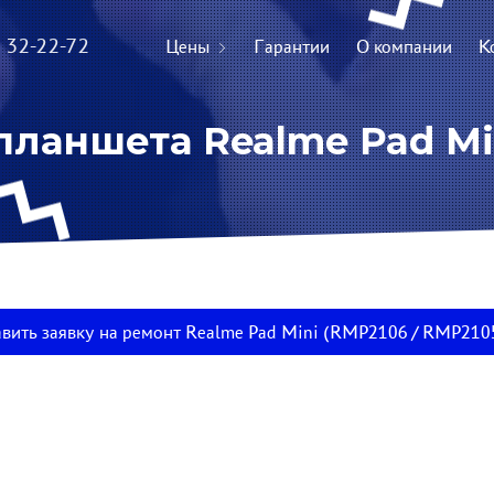
) 32-22-72
Цены
Гарантии
О компании
К
ланшета Realme Pad Min
вить заявку на ремонт Realme Pad Mini (RMP2106 / RMP210