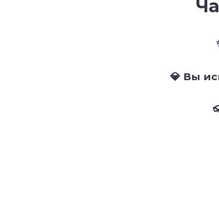
Ча
💎 Вы и