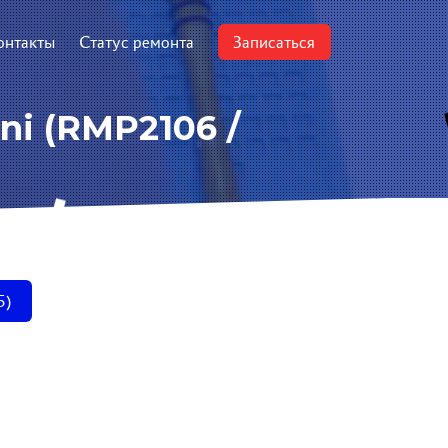
онтакты
Статус ремонта
Записаться
i (RMP2106 /
5)