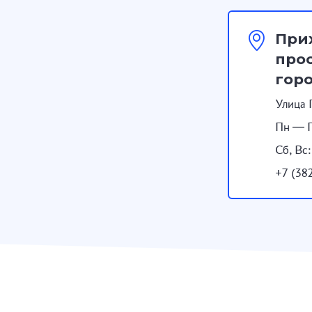
При
прос
гор
Улица 
Пн — П
Сб, Вс
+7 (38