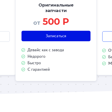
Оригинальные
запчасти
500 Р
от
Записаться
Девайс как с завода
О
Недорого
Б
Быстро
М
С гарантией