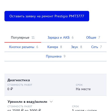
Оставить заявку на ремонт Prestigio PMT3777
Популярные
11
Зарядка и АКБ
6
Общее
7
Кнопки разъемы
6
Камера
8
Звук
8
Сеть
7
Прошивка
9
Диагностика
0 ₽
На месте
Уронили в воду/залили
от 2500 ₽ до 3000 ₽
5 часов - сутки