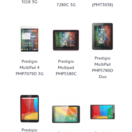
3118 3G
7280C 3G
(PMT3038)
Prestigio
Prestigio
Prestigio
MultiPad
MultiPad 4
Multipad
PMP5780D
PMP7079D 3G
PMP5580C
Duo
Prestigio