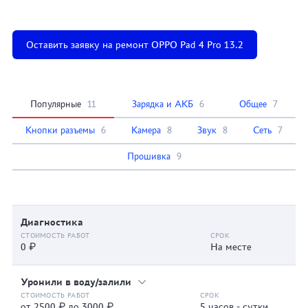
Оставить заявку на ремонт OPPO Pad 4 Pro 13.2
Популярные
11
Зарядка и АКБ
6
Общее
7
Кнопки разъемы
6
Камера
8
Звук
8
Сеть
7
Прошивка
9
Диагностика
0 ₽
На месте
Уронили в воду/залили
от 2500 ₽ до 3000 ₽
5 часов - сутки