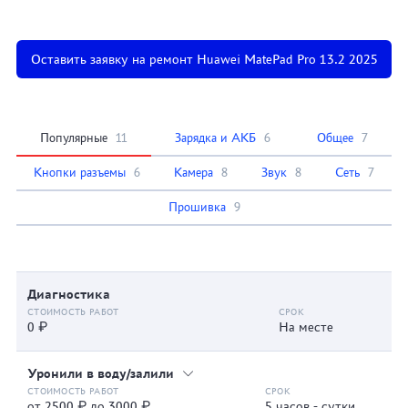
Оставить заявку на ремонт Huawei MatePad Pro 13.2 2025
Популярные
11
Зарядка и АКБ
6
Общее
7
Кнопки разъемы
6
Камера
8
Звук
8
Сеть
7
Прошивка
9
Диагностика
0 ₽
На месте
Уронили в воду/залили
от 2500 ₽ до 3000 ₽
5 часов - сутки