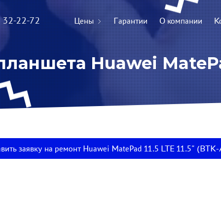
) 32-22-72
Цены
Гарантии
О компании
К
ланшета Huawei MatePad 
вить заявку на ремонт Huawei MatePad 11.5 LTE 11.5" (BTK