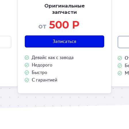
Оригинальные
запчасти
500 Р
от
Записаться
Девайс как с завода
О
Недорого
Б
Быстро
М
С гарантией