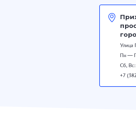
При
прос
гор
Улица 
Пн — П
Сб, Вс
+7 (38