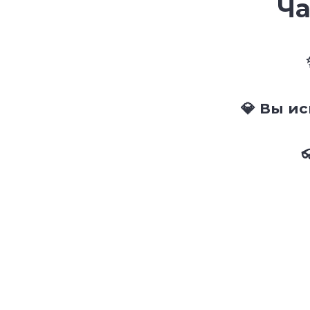
Ча
💎 Вы и