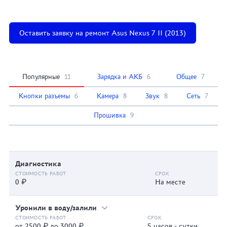
Оставить заявку на ремонт Asus Nexus 7 II (2013)
Популярные
11
Зарядка и АКБ
6
Общее
7
Кнопки разъемы
6
Камера
8
Звук
8
Сеть
7
Прошивка
9
Диагностика
0 ₽
На месте
Уронили в воду/залили
от 2500 ₽ до 3000 ₽
5 часов - сутки