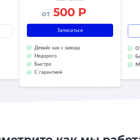
500 Р
от
Записаться
Девайс как с завода
О
Недорого
Б
Быстро
М
С гарантией
мотрите как мы рабо