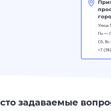
При
прос
гор
Улица 
Пн — П
Сб, Вс
+7 (38
сто задаваемые вопр