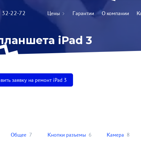
) 32-22-72
Цены
Гарантии
О компании
К
планшета iPad 3
вить заявку на ремонт iPad 3
Общее
7
Кнопки разъемы
6
Камера
8