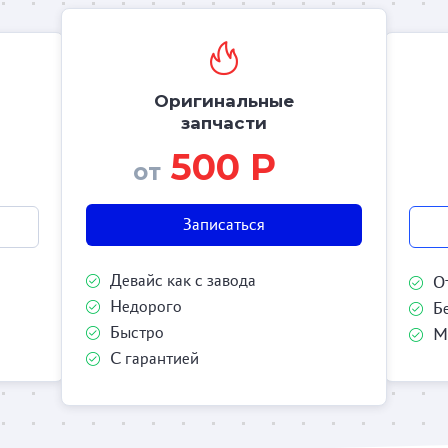
Оригинальные
запчасти
500 Р
от
Записаться
Девайс как с завода
О
Недорого
Б
Быстро
М
С гарантией