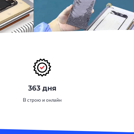
363 дня
В строю и онлайн