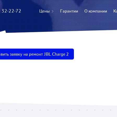
) 32-22-72
Цены
Гарантии
О компании
К
вить заявку на ремонт JBL Charge 2