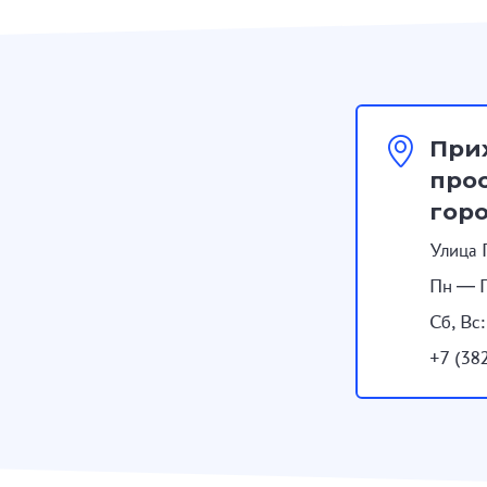
При
прос
гор
Улица 
Пн — П
Сб, Вс
+7 (38