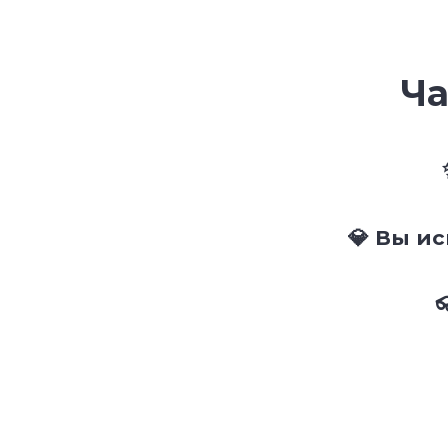
Ча
💎 Вы и