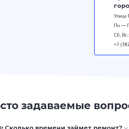
гор
Улица 
Пн — П
Сб, Вс
+7 (38
сто задаваемые вопр
✨ Сколько времени займет ремонт?