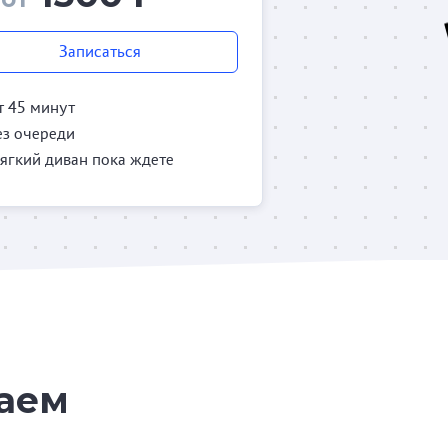
Записаться
т 45 минут
ез очереди
ягкий диван пока ждете
таем