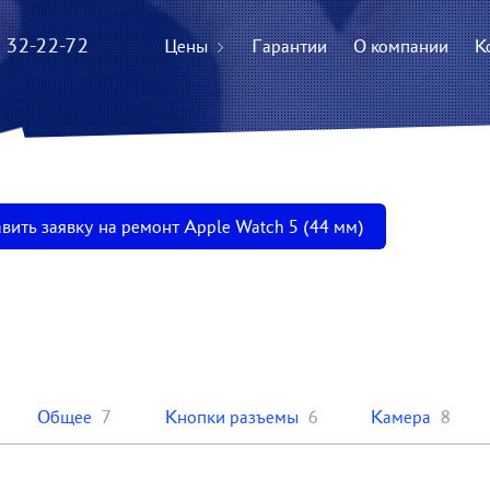
) 32-22-72
Цены
Гарантии
О компании
К
вить заявку на ремонт Apple Watch 5 (44 мм)
Общее
7
Кнопки разъемы
6
Камера
8