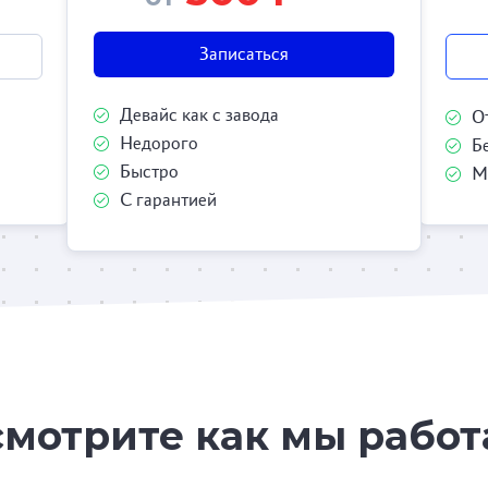
Записаться
Девайс как с завода
О
Недорого
Б
Быстро
М
С гарантией
мотрите как мы рабо