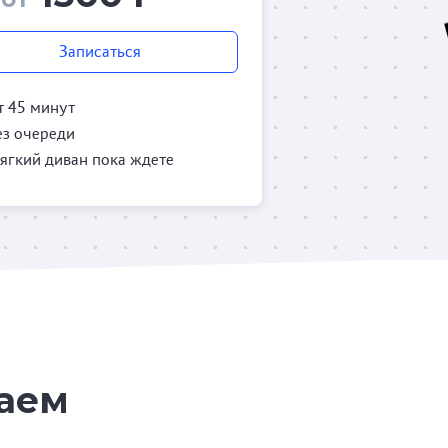
Записаться
т 45 минут
ез очереди
ягкий диван пока ждете
таем