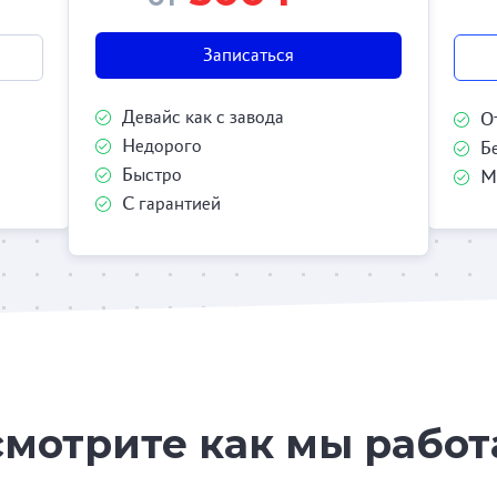
Записаться
Девайс как с завода
О
Недорого
Б
Быстро
М
С гарантией
мотрите как мы рабо