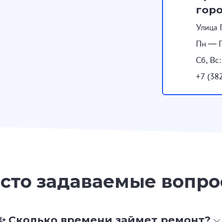
гор
Улица 
Пн — П
Сб, Вс
+7 (38
сто задаваемые вопр
✨ Сколько времени займет ремонт?