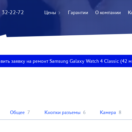
) 32-22-72
Цены
Гарантии
О компании
К
вить заявку на ремонт Samsung Galaxy Watch 4 Classic (42 
Общее
7
Кнопки разъемы
6
Камера
8